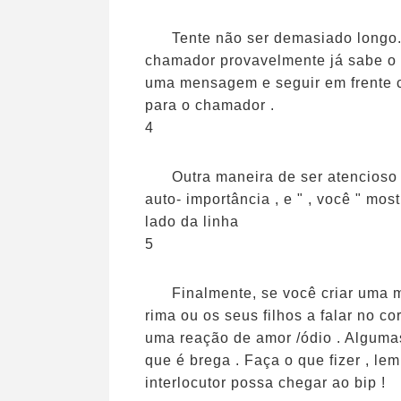
Tente não ser demasiado longo
chamador provavelmente já sabe o q
uma mensagem e seguir em frente c
para o chamador .
4
Outra maneira de ser atencioso é
auto- importância , e " , você " mo
lado da linha
5
Finalmente, se você criar uma
rima ou os seus filhos a falar no co
uma reação de amor /ódio . Alguma
que é brega . Faça o que fizer , le
interlocutor possa chegar ao bip !