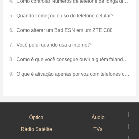
Como controlar Números de telefone de longa distância para My Phone
Quando começou o uso do telefone celular?
Como alterar um Bad ESN em um ZTE C88
Você polui quando usa a internet?
Como é que você consegue ouvir alguém falando usando um telefone de lata?
O que é ativação apenas por voz com telefones celulares?
|
|
Óptica
Áudio
|
|
Rádio Satélite
TVs
|
|