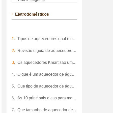
Eletrodomésticos
Tipos de aquecedores:qual é o certo para você?
Revisão e guia de aquecedores baratos
Os aquecedores Kmart são uma boa compra? Revise
O que é um aquecedor de água sem tanque?
Que tipo de aquecedor de água você deve comprar?
As 10 principais dicas para manutenção e instalação de aquecedores de água
Que tamanho de aquecedor de água sem tanque eu preciso? (Com calculadora)