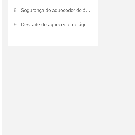
Segurança do aquecedor de água:o que você precisa saber
Descarte do aquecedor de água:descarte, recicle ou reaproveite