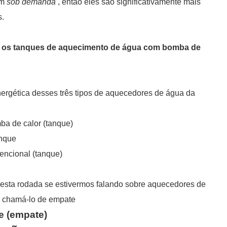
am
sob demanda
, então eles são significativamente mais
s.
ue os tanques de aquecimento de água com bomba de
 energética desses três tipos de aquecedores de água da
a de calor (tanque)
nque
ncional (tanque)
esta rodada se estivermos falando sobre aquecedores de
s chamá-lo de empate
e (empate)