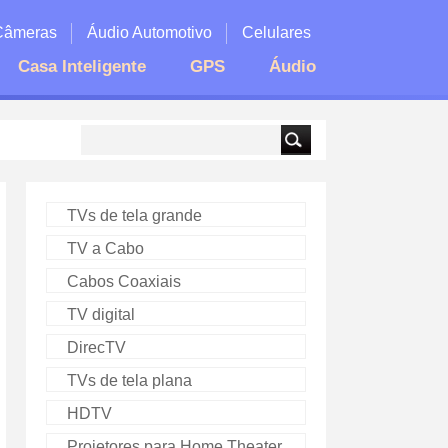
Câmeras
Áudio Automotivo
Celulares
Casa Inteligente
GPS
Áudio
TVs de tela grande
TV a Cabo
Cabos Coaxiais
TV digital
DirecTV
TVs de tela plana
HDTV
Projetores para Home Theater