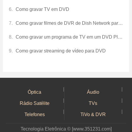
Como gravar TV em DVD
Como gravar filmes de DVR de Dish Network para DVD
Como gravar um programa de TV em um DVD Player
Como gravar streaming de vídeo para DVD
|
|
Óptica
Áudio
|
|
Rádio Satélite
TVs
|
|
Telefones
TiVo & DVR
Tecnologia Eletrônica © [www.351231.com]