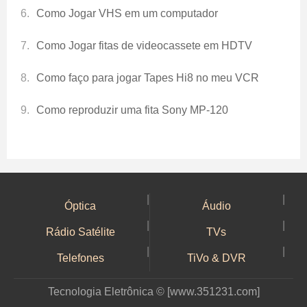
Como Jogar VHS em um computador
Como Jogar fitas de videocassete em HDTV
Como faço para jogar Tapes Hi8 no meu VCR
Como reproduzir uma fita Sony MP-120
|
|
Óptica
Áudio
|
|
Rádio Satélite
TVs
|
|
Telefones
TiVo & DVR
Tecnologia Eletrônica © [www.351231.com]