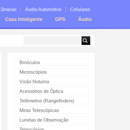
Câmeras
Áudio Automotivo
Celulares
Casa Inteligente
GPS
Áudio
Binóculos
Microscópios
Visão Noturna
Acessórios de Óptica
Telêmetros (Rangefinders)
Miras Telescópicas
Lunetas de Observação
Telescópios